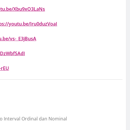
outu.be/Xbu9xO3LaNs
ps://youtu.be/Iru0duzVoaI
u.be/vs-_E3jBusA
xvDzWbfSAdI
E-rEU
o Interval Ordinal dan Nominal