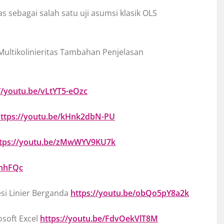
s sebagai salah satu uji asumsi klasik OLS
Multikolinieritas Tambahan Penjelasan
//youtu.be/vLtYT5-eOzc
ttps://youtu.be/kHnk2dbN-PU
tps://youtu.be/zMwWYV9KU7k
3mhFQc
esi Linier Berganda
https://youtu.be/obQo5pY8a2k
soft Excel
https://youtu.be/FdvOekVlT8M