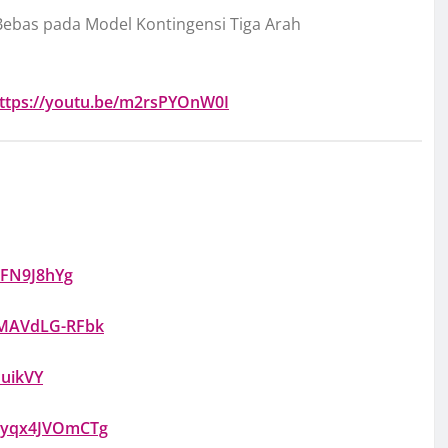
Bebas pada Model Kontingensi Tiga Arah
ttps://youtu.be/m2rsPYOnW0I
xrFN9J8hYg
e/MAVdLG-RFbk
duikVY
e/yqx4JVOmCTg