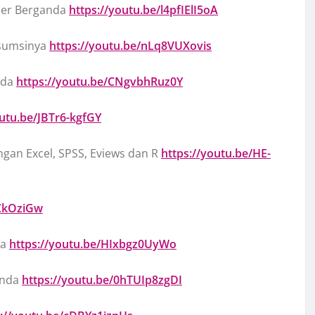
nier Berganda
https://youtu.be/l4pfIElI5oA
 Asumsinya
https://youtu.be/nLq8VUXovis
nda
https://youtu.be/CNgvbhRuz0Y
outu.be/JBTr6-kgfGY
ngan Excel, SPSS, Eviews dan R
https://youtu.be/HE-
wCkOziGw
da
https://youtu.be/HIxbgz0UyWo
anda
https://youtu.be/0hTUIp8zgDI