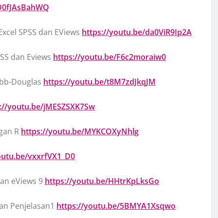
/D0fJAsBahWQ
 Excel SPSS dan EViews
https://youtu.be/da0ViR9Ip2A
SPSS dan Eviews
https://youtu.be/F6c2moraiw0
Cobb-Douglas
https://youtu.be/t8M7zdJkqJM
s://youtu.be/jMESZSXK7Sw
ngan R
https://youtu.be/MYKCOXyNhlg
outu.be/vxxrfVX1_D0
kan eViews 9
https://youtu.be/HHtrKpLksGo
han Penjelasan1
https://youtu.be/5BMYA1Xsqwo