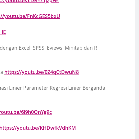
s://youtu.be/cDBYz1jzpHs
://youtu.be/FnKcGES5bxU
_lE
 dengan Excel, SPSS, Eviews, Minitab dan R
na
https://youtu.be/0Z4qCtDwuN8
asi Linier Parameter Regresi Linier Berganda
/youtu.be/6i9h0OnYg9c
https://youtu.be/KHDwfkVdhKM