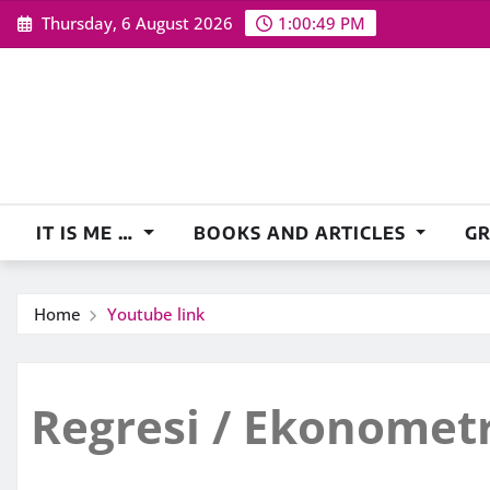
Skip
Thursday, 6 August 2026
1:00:50 PM
to
content
IT IS ME …
BOOKS AND ARTICLES
G
Home
Youtube link
Regresi / Ekonomet