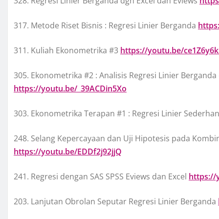
328. Regresi Linier Berganda dgn Excel dan Eviews
http
317. Metode Riset Bisnis : Regresi Linier Berganda
https
311. Kuliah Ekonometrika #3
https://youtu.be/ce1Z6y6k
305. Ekonometrika #2 : Analisis Regresi Linier Berganda
https://youtu.be/_39ACDin5Xo
303. Ekonometrika Terapan #1 : Regresi Linier Sederha
248. Selang Kepercayaan dan Uji Hipotesis pada Kombin
https://youtu.be/EDDf2j92jjQ
241. Regresi dengan SAS SPSS Eviews dan Excel
https:/
203. Lanjutan Obrolan Seputar Regresi Linier Berganda