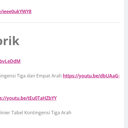
be/ieee0ukYWY8
orik
TGbvLeDdM
ntingensi Tiga dan Empat Arah
https://youtu.be/dbUAaG-
s://youtu.be/tEu0TaHZbYY
linier Tabel Kontingensi Tiga Arah